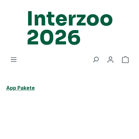
Zum Hauptinhalt springen
Ware
App Pakete