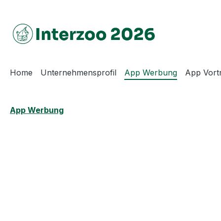
m Hauptinhalt springen
Zur Suche springen
Zur Hauptnavigation springen
Home
Unternehmensprofil
App Werbung
App Vort
App Werbung