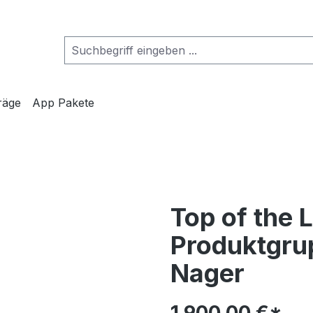
räge
App Pakete
Top of the L
Produktgrup
Nager
1.900,00 €*